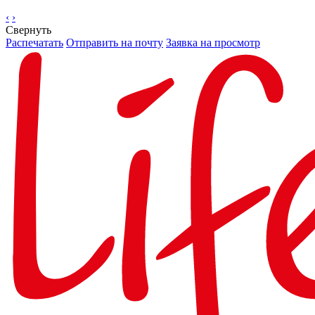
‹
›
Свернуть
Распечатать
Отправить на почту
Заявка на просмотр