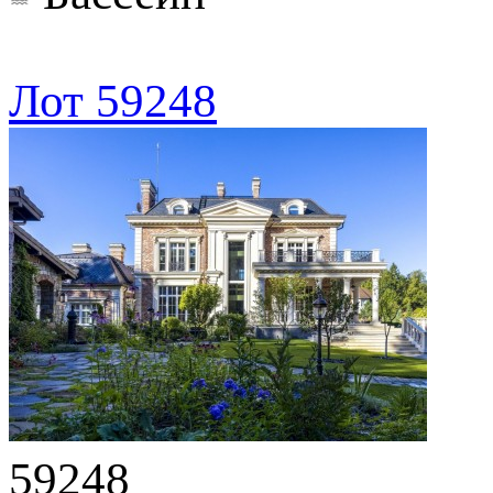
Лот 59248
59248