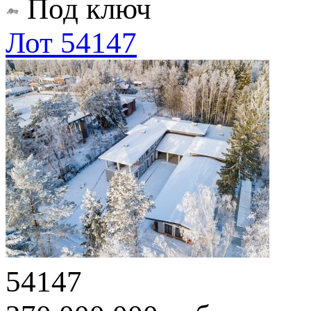
Под ключ
Лот 54147
54147