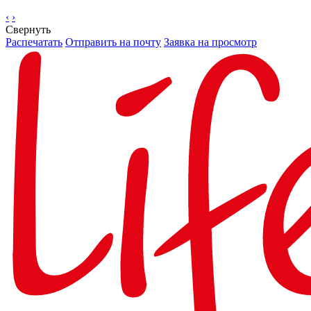
‹
›
Свернуть
Распечатать
Отправить на почту
Заявка на просмотр