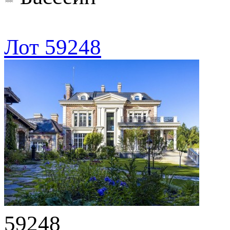
Лот 59248
59248