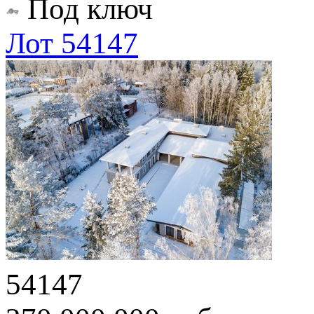
Под ключ
Лот 54147
54147