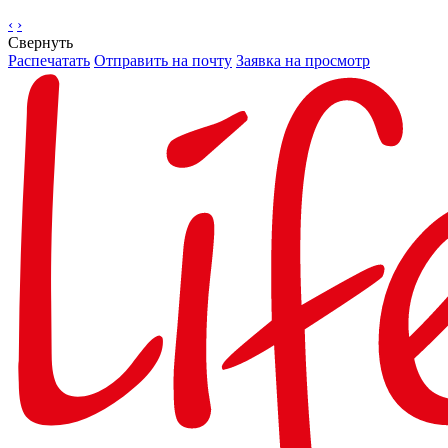
‹
›
Свернуть
Распечатать
Отправить на почту
Заявка на просмотр