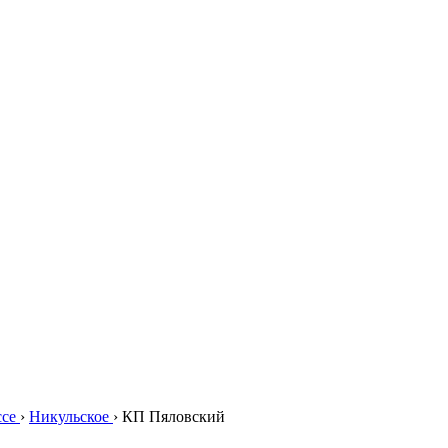
ссе
›
Никульское
›
КП Пяловский