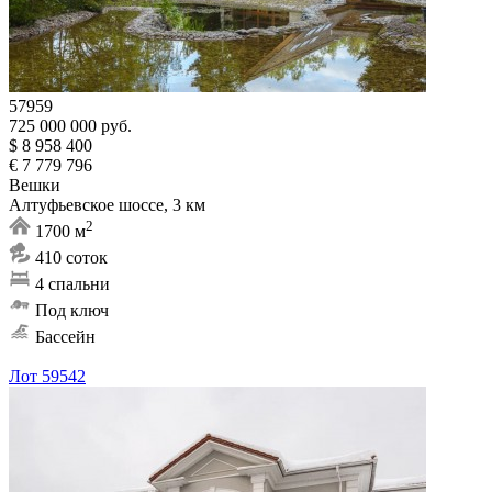
57959
725 000 000 руб.
$ 8 958 400
€ 7 779 796
Вешки
Алтуфьевское шоссе, 3 км
2
1700 м
410 соток
4 спальни
Под ключ
Бассейн
Лот 59542