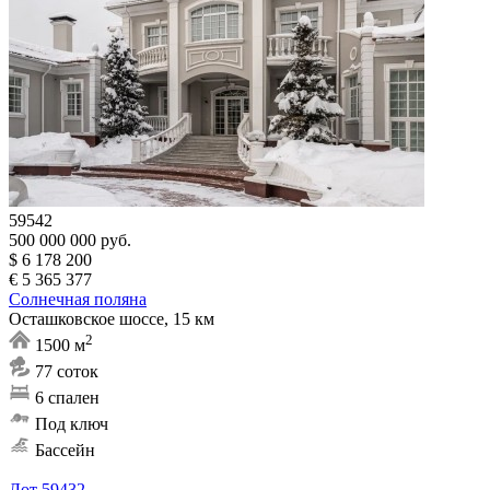
59542
500 000 000 руб.
$ 6 178 200
€ 5 365 377
Солнечная поляна
Осташковское шоссе, 15 км
2
1500 м
77 соток
6 спален
Под ключ
Бассейн
Лот 59432